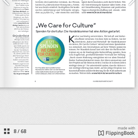
8
/
68