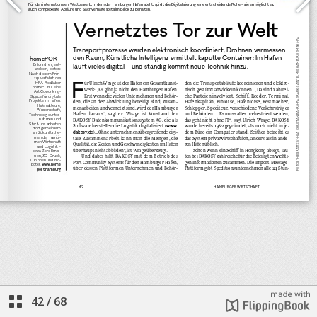
42
/
68